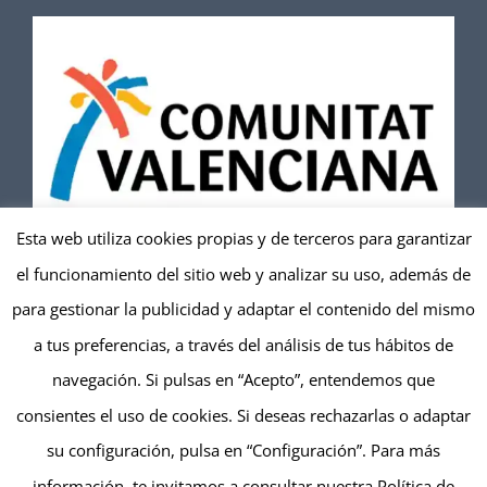
Esta web utiliza cookies propias y de terceros para garantizar
el funcionamiento del sitio web y analizar su uso, además de
TuviTándem
es una entidad registrada en Turismo
para gestionar la publicidad y adaptar el contenido del mismo
Activo de la Comunitat Valenciana
a tus preferencias, a través del análisis de tus hábitos de
navegación. Si pulsas en “Acepto”, entendemos que
consientes el uso de cookies. Si deseas rechazarlas o adaptar
su configuración, pulsa en “Configuración”. Para más
© Copyright
|
TuviTándem Parapente Valencia
| Todos los
información, te invitamos a consultar nuestra
Política de
derechos reservados |
Privacidad
|
Cookies
|
Aviso Legal