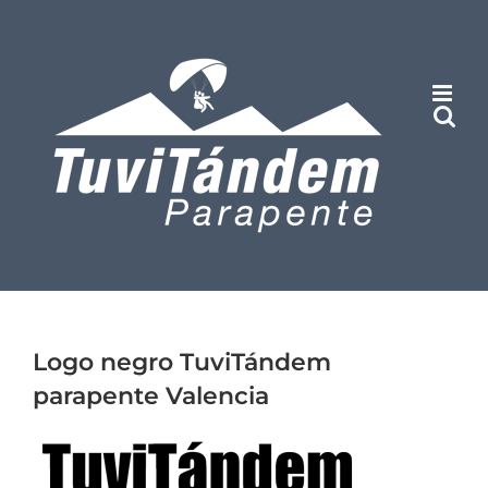
Saltar
al
contenido
Logo negro TuviTándem
parapente Valencia